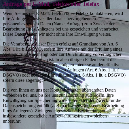
Anfrage per E-Mail, Telefon oder Telefax
Wenn Sie uns per E-Mail, Telefon oder Telefax kontaktieren, wird
Ihre Anfrage inklusive aller daraus hervorgehenden
personenbezogenen Daten (Name, Anfrage) zum Zwecke der
Bearbeitung Ihres Anliegens bei uns gespeichert und verarbeitet.
Diese Daten geben wir nicht ohne Ihre Einwilligung weiter.
Die Verarbeitung dieser Daten erfolgt auf Grundlage von Art. 6
Abs. 1 lit. b DSGVO, sofern Ihre Anfrage mit der Erfüllung eines
Vertrags zusammenhängt oder zur Durchführung vorvertraglicher
Maßnahmen erforderlich ist. In allen übrigen Fällen beruht die
Verarbeitung auf unsere m berechtigten Interesse an der effektiven
Bearbeitung der an uns gerichteten Anfragen (Art. 6 Abs. 1 lit. f
DSGVO) oder auf Ihrer Einwilligung (Art. 6 Abs. 1 lit. a DSGVO)
sofern diese abgefragt wurde.
Die von Ihnen an uns per Kontaktanfragen übersandten Daten
verbleiben bei uns, bis Sie uns zur Löschung auffordern, Ihre
Einwilligung zur Speicherung widerrufen oder der Zweck für die
Datenspeicherung entfällt (z. B. nach abgeschlossener Bearbeitung
Ihres Anliegens). Zwingende gesetzliche Bestimmungen –
insbesondere gesetzliche Aufbewahrungsfristen – bleiben
unberührt.