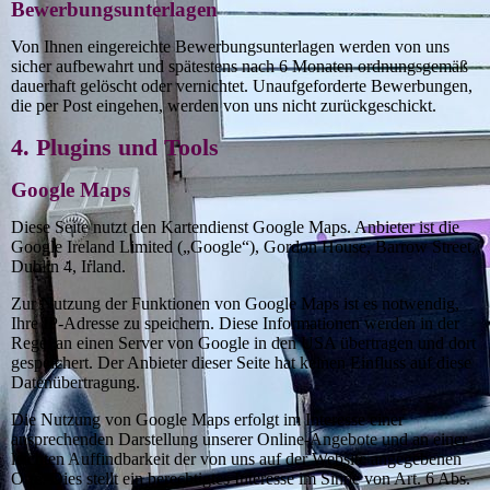
Bewerbungsunterlagen
Von Ihnen eingereichte Bewerbungsunterlagen werden von uns
sicher aufbewahrt und spätestens nach 6 Monaten ordnungsgemäß
dauerhaft gelöscht oder vernichtet. Unaufgeforderte Bewerbungen,
die per Post eingehen, werden von uns nicht zurückgeschickt.
4. Plugins und Tools
Google Maps
Diese Seite nutzt den Kartendienst Google Maps. Anbieter ist die
Google Ireland Limited („Google“), Gordon House, Barrow Street,
Dublin 4, Irland.
Zur Nutzung der Funktionen von Google Maps ist es notwendig,
Ihre IP-Adresse zu speichern. Diese Informationen werden in der
Regel an einen Server von Google in den USA übertragen und dort
gespeichert. Der Anbieter dieser Seite hat keinen Einfluss auf diese
Datenübertragung.
Die Nutzung von Google Maps erfolgt im Interesse einer
ansprechenden Darstellung unserer Online-Angebote und an einer
leichten Auffindbarkeit der von uns auf der Website angegebenen
Orte. Dies stellt ein berechtigtes Interesse im Sinne von Art. 6 Abs.