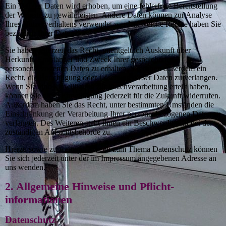
Ein Teil der Daten wird erhoben, um eine fehlerfreie Bereitstellung
der Website zu gewährleisten. Andere Daten können zur Analyse
Ihres Nutzerverhaltens verwendet werden.Welche Rechte haben Sie
bezüglich Ihrer Daten?
Sie haben jederzeit das Recht, unentgeltlich Auskunft über
Herkunft, Empfänger und Zweck Ihrer gespeicherten
personenbezogenen Daten zu erhalten. Sie haben außerdem ein
Recht, die Berichtigung oder Löschung dieser Daten zu verlangen.
Wenn Sie eine Einwilligung zur Datenverarbeitung erteilt haben,
können Sie diese Einwilligung jederzeit für die Zukunft widerrufen.
Außerdem haben Sie das Recht, unter bestimmten Umständen die
Einschränkung der Verarbeitung Ihrer personenbezogenen Daten zu
verlangen. Des Weiteren steht Ihnen ein Beschwerderecht bei der
zuständigen Aufsichtsbehörde zu.
Hierzu sowie zu weiteren Fragen zum Thema Datenschutz können
Sie sich jederzeit unter der im Impressum angegebenen Adresse an
uns wenden.
2. Allgemeine Hinweise und Pflicht­
informationen
Datenschutz