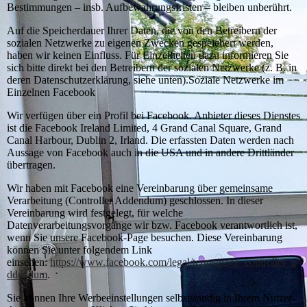
Bestimmungen – insb. Aufbewahrungsfristen – bleiben unberührt.
Auf die Speicherdauer Ihrer Daten, die von den Betreibern der
sozialen Netzwerke zu eigenen Zwecken gespeichert werden,
haben wir keinen Einfluss. Für Einzelheiten dazu informieren Sie
sich bitte direkt bei den Betreibern der sozialen Netzwerke (z. B. in
deren Datenschutzerklärung, siehe unten).Soziale Netzwerke im
Einzelnen Facebook
Wir verfügen über ein Profil bei Facebook. Anbieter dieses Dienstes
ist die Facebook Ireland Limited, 4 Grand Canal Square, Grand
Canal Harbour, Dublin 2, Irland. Die erfassten Daten werden nach
Aussage von Facebook auch in die USA und in andere Drittländer
übertragen.
Wir haben mit Facebook eine Vereinbarung über gemeinsame
Verarbeitung (Controller Addendum) geschlossen. In dieser
Vereinbarung wird festgelegt, für welche
Datenverarbeitungsvorgänge wir bzw. Facebook verantwortlich ist,
wenn Sie unsere Facebook-Page besuchen. Diese Vereinbarung
können Sie unter folgendem Link
einsehen:
https://www.facebook.com/legal/terms/page_controller_a
ddendum
.
Sie können Ihre Werbeeinstellungen selbstständig in Ihrem Nutzer-