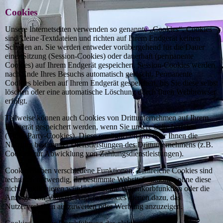
Cookies
Unsere Internetseiten verwenden so genannte „Cookies“. Cookies
sind kleine Textdateien und richten auf Ihrem Endgerät keinen
Schaden an. Sie werden entweder vorübergehend für die Dauer
einer Sitzung (Session-Cookies) oder dauerhaft (permanente
Cookies) auf Ihrem Endgerät gespeichert. Session-Cookies werden
nach Ende Ihres Besuchs automatisch gelöscht. Permanente
Cookies bleiben auf Ihrem Endgerät gespeichert, bis Sie diese selbst
löschen oder eine automatische Löschung durch Ihren Webbrowser
erfolgt.
Teilweise können auch Cookies von Drittunternehmen auf Ihrem
Endgerät gespeichert werden, wenn Sie unsere Seite betreten
(Third-Party-Cookies). Diese ermöglichen uns oder Ihnen die
Nutzung bestimmter Dienstleistungen des Drittunternehmens (z.B.
Cookies zur Abwicklung von Zahlungsdienstleistungen).
Cookies haben verschiedene Funktionen. Zahlreiche Cookies sind
technisch notwendig, da bestimmte Websitefunktionen ohne diese
nicht funktionieren würden (z.B. die Warenkorbfunktion oder die
Anzeige von Videos). Andere Cookies dienen dazu, das
Nutzerverhalten auszuwerten oder Werbung anzuzeigen.