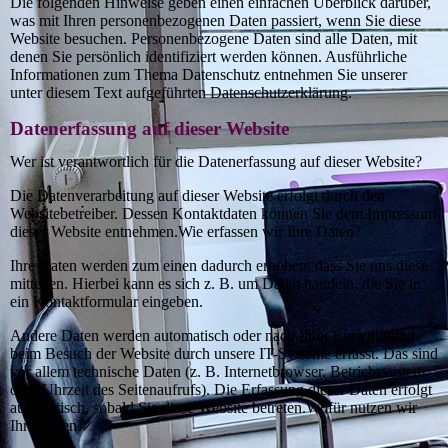
Die folgenden Hinweise geben einen einfachen Überblick darüber,
was mit Ihren personenbezogenen Daten passiert, wenn Sie diese
Website besuchen. Personenbezogene Daten sind alle Daten, mit
denen Sie persönlich identifiziert werden können. Ausführliche
Informationen zum Thema Datenschutz entnehmen Sie unserer
unter diesem Text aufgeführten Datenschutzerklärung.
Datenerfassung auf dieser Website
Wer ist verantwortlich für die Datenerfassung auf dieser Website?
Die Datenverarbeitung auf dieser Website erfolgt durch den
Websitebetreiber. Dessen Kontaktdaten können Sie dem Impressum
dieser Website entnehmen.Wie erfassen wir Ihre Daten?
Ihre Daten werden zum einen dadurch erhoben, dass Sie uns diese
mitteilen. Hierbei kann es sich z. B. um Daten handeln, die Sie in
ein Kontaktformular eingeben.
Andere Daten werden automatisch oder nach Ihrer Einwilligung
beim Besuch der Website durch unsere IT-Systeme erfasst. Das sind
vor allem technische Daten (z. B. Internetbrowser, Betriebssystem
oder Uhrzeit des Seitenaufrufs). Die Erfassung dieser Daten erfolgt
automatisch, sobald Sie diese Website betreten.Wofür nutzen wir
Ihre Daten?