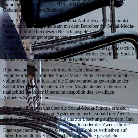
Sinne des Art. 6 Abs. 1 lit. a DSGVO).Verantwortlicher und
Geltendmachung von Rechten
Wenn Sie einen unserer Social-Media-Auftritte (z. B. Facebook)
besuchen, sind wir gemeinsam mit dem Betreiber der Social-Media-
Plattform für die bei diesem Besuch ausgelösten
Datenverarbeitungsvorgänge verantwortlich. Sie können Ihre
Rechte (Auskunft, Berichtigung, Löschung, Einschränkung der
Verarbeitung, Datenübertragbarkeit und Beschwerde) grundsätzlich
sowohl ggü. uns als auch ggü. dem Betreiber des jeweiligen Social-
Media-Portals (z. B. ggü. Facebook) geltend machen.
Bitte beachten Sie, dass wir trotz der gemeinsamen
Verantwortlichkeit mit den Social-Media-Portal-Betreibern nicht
vollumfänglich Einfluss auf die Datenverarbeitungsvorgänge der
Social-Media-Portale haben. Unsere Möglichkeiten richten sich
maßgeblich nach der Unternehmenspolitik des jeweiligen
Anbieters.Speicherdauer
Die unmittelbar von uns über die Social-Media-Präsenz erfassten
Daten werden von unseren Systemen gelöscht, sobald der Zweck
für ihre Speicherung entfällt, Sie uns zur Löschung auffordern, Ihre
Einwilligung zur Speicherung widerrufen oder der Zweck für die
Datenspeicherung entfällt. Gespeicherte Cookies verbleiben auf
Ihrem Endgerät, bis Sie sie löschen. Zwingende gesetzliche