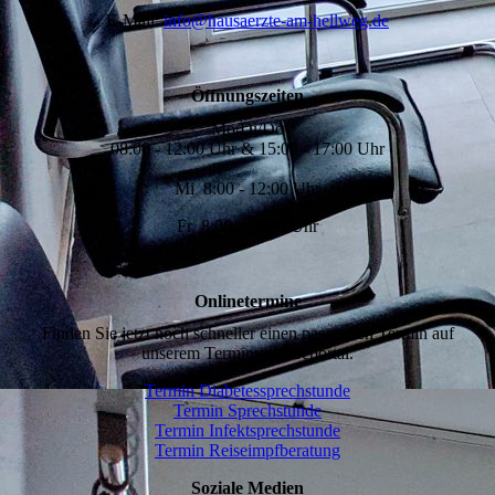
E-Mail:
info@hausaerzte-am-hellweg.de
Öffnungszeiten
Mo/Di/Do
08:00 - 12:00 Uhr & 15:00 - 17:00 Uhr
Mi 8:00 - 12:00 Uhr
Fr 8:00 - 13:00 Uhr
Onlinetermine
Finden Sie jetzt noch schneller einen passenden Termin auf
unserem Terminvergabeportal.
Termin Diabetessprechstunde
Termin Sprechstunde
Termin Infektsprechstunde
Termin Reiseimpfberatung
Soziale Medien