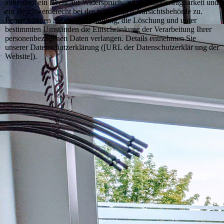
außerdem ein Recht auf Widerspruch, auf Datenübertragbarkeit und
ein Beschwerderecht bei der zuständigen Aufsichtsbehörde zu.
Ferner können Sie die Berichtigung, die Löschung und unter
bestimmten Umständen die Einschränkung der Verarbeitung Ihrer
personenbezogenen Daten verlangen. Details entnehmen Sie
unserer Datenschutzerklärung ([URL der Datenschutzerklär ung der
Website]).