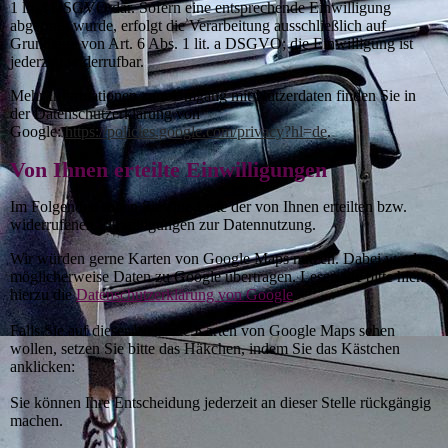
1 lit. f DSGVO dar. Sofern eine entsprechende Einwilligung
abgefragt wurde, erfolgt die Verarbeitung ausschließlich auf
Grundlage von Art. 6 Abs. 1 lit. a DSGVO; die Einwilligung ist
jederzeit widerrufbar.
Mehr Informationen zum Umgang mit Nutzerdaten finden Sie in
der Datenschutzerklärung von
Google:
https://policies.google.com/privacy?hl=de
.
Von Ihnen erteilte Einwilligungen
Im Folgenden sehen Sie eine Liste der von Ihnen erteilten bzw.
widerrufenen Einwilligungen zur Datennutzung.
Wir würden gerne Karten von Google Maps nutzen. Dabei werden
möglicherweise Daten zu Google übertragen. Lesen Sie bitte hierzu
hierzu die
Datenschutzerklärung von Google
.
Falls Sie auf dieser Webseite Karten von Google Maps sehen
wollen, setzen Sie bitte das Häkchen, indem Sie das Kästchen
anklicken:
Sie können Ihre Entscheidung jederzeit an dieser Stelle rückgängig
machen.