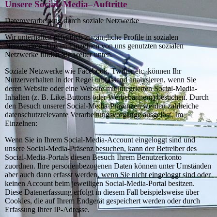
Unsere Social–Media–Auftritte
Datenverarbeitung durch soziale Netzwerke
Wir unterhalten öffentlich zugängliche Profile in sozialen
Netzwerken. Die im Einzelnen von uns genutzten sozialen
Netzwerke finden Sie weiter unten.
Soziale Netzwerke wie Facebook, Twitter etc. können Ihr
Nutzerverhalten in der Regel umfassend analysieren, wenn Sie
deren Website oder eine Website mit integrierten Social-Media-
Inhalten (z. B. Like-Buttons oder Werbebannern) besuchen. Durch
den Besuch unserer Social-Media-Präsenzen werden zahlreiche
datenschutzrelevante Verarbeitungsvorgänge ausgelöst. Im
Einzelnen:
Wenn Sie in Ihrem Social-Media-Account eingeloggt sind und
unsere Social-Media-Präsenz besuchen, kann der Betreiber des
Social-Media-Portals diesen Besuch Ihrem Benutzerkonto
zuordnen. Ihre personenbezogenen Daten können unter Umständen
aber auch dann erfasst werden, wenn Sie nicht eingeloggt sind oder
keinen Account beim jeweiligen Social-Media-Portal besitzen.
Diese Datenerfassung erfolgt in diesem Fall beispielsweise über
Cookies, die auf Ihrem Endgerät gespeichert werden oder durch
Erfassung Ihrer IP-Adresse.