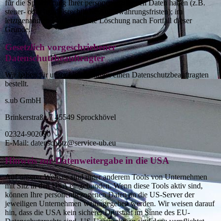
für die Speicherung Ihrer personenbezogenen Daten haben (z.B.
steuer- oder handelsrechtliche Aufbewahrungsfristen); im
letztgenannten Fall erfolgt die Löschung nach Fortfall dieser
Gründe.
Gesetzlich vorgeschriebener
Datenschutzbeauftragter
Wir haben für unser Unternehmen einen Datenschutzbeauftragten
bestellt.
s.ub GmbH
Brinkerstraße 7 45549 Sprockhövel
02324-902090
E-Mail: datenschutz@service-ub.eu
Hinweis zur Datenweitergabe in die USA
Auf unserer Website sind unter anderem Tools von Unternehmen
mit Sitz in den USA eingebunden. Wenn diese Tools aktiv sind,
können Ihre personenbezogenen Daten an die US-Server der
jeweiligen Unternehmen weitergegeben werden. Wir weisen darauf
hin, dass die USA kein sicherer Drittstaat im Sinne des EU-