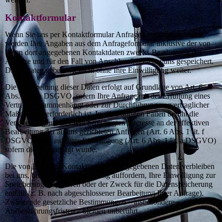
Kontaktformular
Wenn Sie uns per Kontaktformular Anfragen zukommen lassen,
werden Ihre Angaben aus dem Anfrageformular inklusive der von
Ihnen dort angegebenen Kontaktdaten zwecks Bearbeitung der
Anfrage und für den Fall von Anschlussfragen bei uns gespeichert.
Diese Daten geben wir nicht ohne Ihre Einwilligung weiter.
Die Verarbeitung dieser Daten erfolgt auf Grundlage von Art. 6
Abs. 1 lit. b DSGVO, sofern Ihre Anfrage mit der Erfüllung eines
Vertrags zusammenhängt oder zur Durchführung vorvertraglicher
Maßnahmen erforderlich ist. In allen übrigen Fällen beruht die
Verarbeitung auf unserem berechtigten Interesse an der effektiven
Bearbeitung der an uns gerichteten Anfragen (Art. 6 Abs. 1 lit. f
DSGVO) oder auf Ihrer Einwilligung (Art. 6 Abs. 1 lit. a DSGVO)
sofern diese abgefragt wurde.
Die von Ihnen im Kontaktformular eingegebenen Daten verbleiben
bei uns, bis Sie uns zur Löschung auffordern, Ihre Einwilligung zur
Speicherung widerrufen oder der Zweck für die Datenspeicherung
entfällt (z. B. nach abgeschlossener Bearbeitung Ihrer Anfrage).
Zwingende gesetzliche Bestimmungen – insbesondere
Aufbewahrungsfristen – bleiben unberührt.