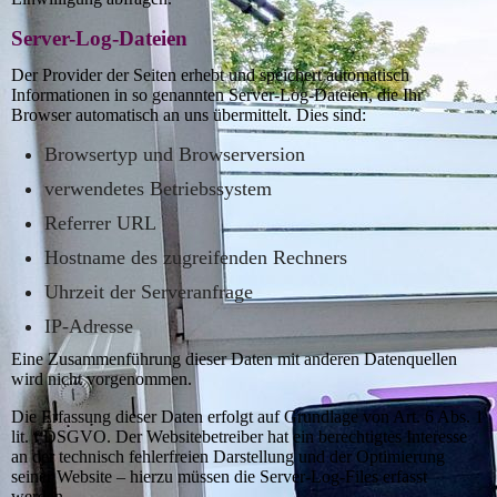
Server-Log-Dateien
Der Provider der Seiten erhebt und speichert automatisch
Informationen in so genannten Server-Log-Dateien, die Ihr
Browser automatisch an uns übermittelt. Dies sind:
Browsertyp und Browserversion
verwendetes Betriebssystem
Referrer URL
Hostname des zugreifenden Rechners
Uhrzeit der Serveranfrage
IP-Adresse
Eine Zusammenführung dieser Daten mit anderen Datenquellen
wird nicht vorgenommen.
Die Erfassung dieser Daten erfolgt auf Grundlage von Art. 6 Abs. 1
lit. f DSGVO. Der Websitebetreiber hat ein berechtigtes Interesse
an der technisch fehlerfreien Darstellung und der Optimierung
seiner Website – hierzu müssen die Server-Log-Files erfasst
werden.