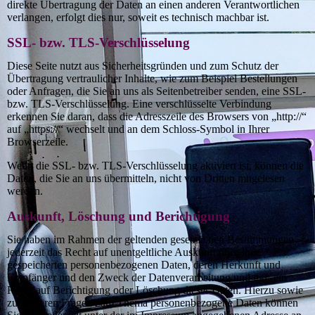
direkte Übertragung der Daten an einen anderen Verantwortlichen
verlangen, erfolgt dies nur, soweit es technisch machbar ist.
SSL- bzw. TLS-Verschlüsselung
Diese Seite nutzt aus Sicherheitsgründen und zum Schutz der
Übertragung vertraulicher Inhalte, wie zum Beispiel Bestellungen
oder Anfragen, die Sie an uns als Seitenbetreiber senden, eine SSL-
bzw. TLS-Verschlüsselung. Eine verschlüsselte Verbindung
erkennen Sie daran, dass die Adresszeile des Browsers von „http://“
auf „https://“ wechselt und an dem Schloss-Symbol in Ihrer
Browserzeile.
Wenn die SSL- bzw. TLS-Verschlüsselung aktiviert ist, können die
Daten, die Sie an uns übermitteln, nicht von Dritten mitgelesen
werden.
Auskunft, Löschung und Berichtigung
Sie haben im Rahmen der geltenden gesetzlichen Bestimmungen
jederzeit das Recht auf unentgeltliche Auskunft über Ihre
gespeicherten personenbezogenen Daten, deren Herkunft und
Empfänger und den Zweck der Datenverarbeitung und ggf. ein
Recht auf Berichtigung oder Löschung dieser Daten. Hierzu sowie
zu weiteren Fragen zum Thema personenbezogene Daten können