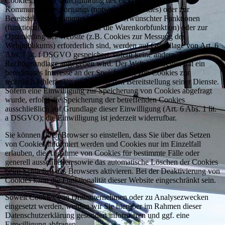
Cookies, die zur Durchführung des elektronischen
Kommunikationsvorgangs (notwendige Cookies) oder zur
Bereitstellung bestimmter, von Ihnen erwünschter Funktionen
(funktionale Cookies, z. B. für die Warenkorbfunktion) oder zur
Optimierung der Website (z.B. Cookies zur Messung des
Webpublikums) erforderlich sind, werden auf Grundlage von Art. 6
Abs. 1 lit. f DSGVO gespeichert, sofern keine andere
Rechtsgrundlage angegeben wird. Der Websitebetreiber hat ein
berechtigtes Interesse an der Speicherung von Cookies zur
technisch fehlerfreien und optimierten Bereitstellung seiner Dienste.
Sofern eine Einwilligung zur Speicherung von Cookies abgefragt
wurde, erfolgt die Speicherung der betreffenden Cookies
ausschließlich auf Grundlage dieser Einwilligung (Art. 6 Abs. 1 lit.
a DSGVO); die Einwilligung ist jederzeit widerrufbar.
Sie können Ihren Browser so einstellen, dass Sie über das Setzen
von Cookies informiert werden und Cookies nur im Einzelfall
erlauben, die Annahme von Cookies für bestimmte Fälle oder
generell ausschließen sowie das automatische Löschen der Cookies
beim Schließen des Browsers aktivieren. Bei der Deaktivierung von
Cookies kann die Funktionalität dieser Website eingeschränkt sein.
Soweit Cookies von Drittunternehmen oder zu Analysezwecken
eingesetzt werden, werden wir Sie hierüber im Rahmen dieser
Datenschutzerklärung gesondert informieren und ggf. eine
Einwilligung abfragen.