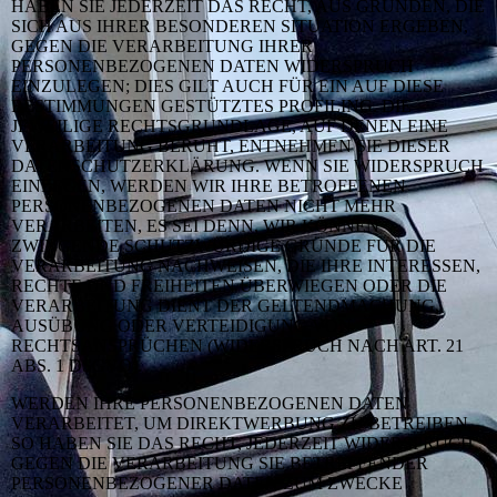
HABEN SIE JEDERZEIT DAS RECHT, AUS GRÜNDEN, DIE
SICH AUS IHRER BESONDEREN SITUATION ERGEBEN,
GEGEN DIE VERARBEITUNG IHRER
PERSONENBEZOGENEN DATEN WIDERSPRUCH
EINZULEGEN; DIES GILT AUCH FÜR EIN AUF DIESE
BESTIMMUNGEN GESTÜTZTES PROFILING. DIE
JEWEILIGE RECHTSGRUNDLAGE, AUF DENEN EINE
VERARBEITUNG BERUHT, ENTNEHMEN SIE DIESER
DATENSCHUTZERKLÄRUNG. WENN SIE WIDERSPRUCH
EINLEGEN, WERDEN WIR IHRE BETROFFENEN
PERSONENBEZOGENEN DATEN NICHT MEHR
VERARBEITEN, ES SEI DENN, WIR KÖNNEN
ZWINGENDE SCHUTZWÜRDIGE GRÜNDE FÜR DIE
VERARBEITUNG NACHWEISEN, DIE IHRE INTERESSEN,
RECHTE UND FREIHEITEN ÜBERWIEGEN ODER DIE
VERARBEITUNG DIENT DER GELTENDMACHUNG,
AUSÜBUNG ODER VERTEIDIGUNG VON
RECHTSANSPRÜCHEN (WIDERSPRUCH NACH ART. 21
ABS. 1 DSGVO).
WERDEN IHRE PERSONENBEZOGENEN DATEN
VERARBEITET, UM DIREKTWERBUNG ZU BETREIBEN,
SO HABEN SIE DAS RECHT, JEDERZEIT WIDERSPRUCH
GEGEN DIE VERARBEITUNG SIE BETREFFENDER
PERSONENBEZOGENER DATEN ZUM ZWECKE