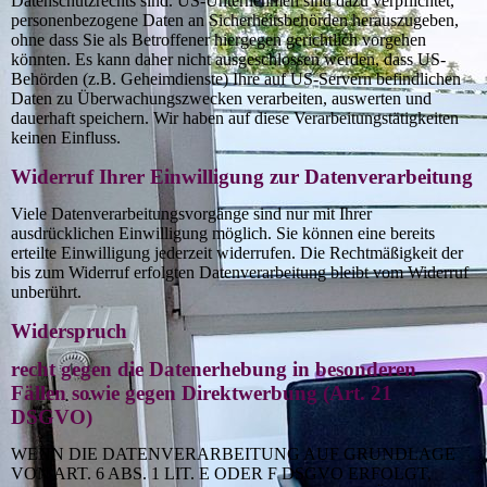
Datenschutzrechts sind. US-Unternehmen sind dazu verpflichtet,
personenbezogene Daten an Sicherheitsbehörden herauszugeben,
ohne dass Sie als Betroffener hiergegen gerichtlich vorgehen
könnten. Es kann daher nicht ausgeschlossen werden, dass US-
Behörden (z.B. Geheimdienste) Ihre auf US-Servern befindlichen
Daten zu Überwachungszwecken verarbeiten, auswerten und
dauerhaft speichern. Wir haben auf diese Verarbeitungstätigkeiten
keinen Einfluss.
Widerruf Ihrer Einwilligung zur Datenverarbeitung
Viele Datenverarbeitungsvorgänge sind nur mit Ihrer
ausdrücklichen Einwilligung möglich. Sie können eine bereits
erteilte Einwilligung jederzeit widerrufen. Die Rechtmäßigkeit der
bis zum Widerruf erfolgten Datenverarbeitung bleibt vom Widerruf
unberührt.
Widerspruch
recht gegen die Datenerhebung in besonderen
Fällen sowie gegen Direktwerbung (Art. 21
DSGVO)
WENN DIE DATENVERARBEITUNG AUF GRUNDLAGE
VON ART. 6 ABS. 1 LIT. E ODER F DSGVO ERFOLGT,