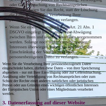
oder Geltendmachung von Rechtsansprüchen
benötigen, haben Sie das Recht, statt der Löschung
die Einschränkung der Verarbeitung Ihrer
personenbezogenen Daten zu verlangen.
Wenn Sie einen Widerspruch nach Art. 21 Abs. 1
DSGVO eingelegt haben, muss eine Abwägung
zwischen Ihren und unseren Interessen vorgenommen
werden. Solange noch nicht feststeht, wessen
Interessen überwiegen, haben Sie das Recht, die
Einschränkung der Verarbeitung Ihrer
personenbezogenen Daten zu verlangen.
Wenn Sie die Verarbeitung Ihrer personenbezogenen Daten
eingeschränkt haben, dürfen diese Daten – von ihrer Speicherung
abgesehen – nur mit Ihrer Einwilligung oder zur Geltendmachung,
Ausübung oder Verteidigung von Rechtsansprüchen oder zum
Schutz der Rechte einer anderen natürlichen oder juristischen
Person oder aus Gründen eines wichtigen öffentlichen Interesses
der Europäischen Union oder eines Mitgliedstaats verarbeitet
werden.
3. Datenerfassung auf dieser Website