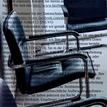
Account anpassen. Klicken Sie hierzu auf folgenden Link und
loggen Sie sich ein:
https://www.facebook.com/settings?tab=ads
.
Details entnehmen Sie der Datenschutzerklärung von
Facebook:
https://www.facebook.com/about/privacy/
.Pflichtinforma
tionen gemäß Artikel 13 DSGVO
Im Falle des Erstkontakts sind wir gemäß Art. 12, 13 DSGVO
verpflichtet, Ihnen folgende datenschutzrechtliche
Pflichtinformationen zur Verfügung zu stellen: Wenn Sie uns per E-
Mail kontaktieren, verarbeiten wir Ihre personenbezogenen Daten
nur, soweit an der Verarbeitung ein berechtigtes Interesse besteht
(Art. 6 Abs. 1 lit. f DSGVO), Sie in die Datenverarbeitung
eingewilligt haben (Art. 6 Abs. 1 lit. a DSGVO), die Verarbeitung
für die Anbahnung, Begründung, inhaltliche Ausgestaltung oder
Änderung eines Rechtsverhältnisses zwischen Ihnen und uns
erforderlich sind (Art. 6 Abs. 1 lit. b DSGVO) oder eine sonstige
Rechtsnorm die Verarbeitung gestattet. Ihre personenbezogenen
Daten verbleiben bei uns, bis Sie uns zur Löschung auffordern, Ihre
Einwilligung zur Speicherung widerrufen oder der Zweck für die
Datenspeicherung entfällt (z. B. nach abgeschlossener Bearbeitung
Ihres Anliegens). Zwingende gesetzliche Bestimmungen –
insbesondere steuer- und handelsrechtliche Aufbewahrungsfristen –
bleiben unberührt. Sie haben jederzeit das Recht, unentgeltlich
Auskunft über Herkunft, Empfänger und Zweck Ihrer
gespeicherten personenbezogenen Daten zu erhalten. Ihnen steht