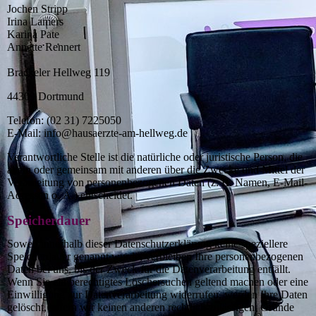
Jochen Stripp
Irina Lamers
Karina Pate
Annette Rennert
Brackeler Hellweg 119
44309 Dortmund
Telefon: (02 31) 7225050
E-Mail: info@hausaerzte-am-hellweg.de
Verantwortliche Stelle ist die natürliche oder juristische Person, die
allein oder gemeinsam mit anderen über die Zwecke und Mittel der
Verarbeitung von personenbezogenen Daten (z. B. Namen, E-Mail-
Adressen o. Ä.) entscheidet.
Speicherdauer
Soweit innerhalb dieser Datenschutzerklärung keine speziellere
Speicherdauer genannt wurde, verbleiben Ihre personenbezogenen
Daten bei uns, bis der Zweck für die Datenverarbeitung entfällt.
Wenn Sie ein berechtigtes Löschersuchen geltend machen oder eine
Einwilligung zur Datenverarbeitung widerrufen, werden Ihre Daten
gelöscht, sofern wir keinen anderen rechtlich zulässigen Gründe