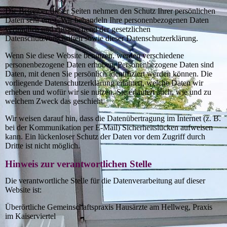
Die Betreiber dieser Seiten nehmen den Schutz Ihrer persönlichen
Daten sehr ernst. Wir behandeln Ihre personenbezogenen Daten
vertraulich und entsprechend der gesetzlichen
Datenschutzvorschriften sowie dieser Datenschutzerklärung.
Wenn Sie diese Website benutzen, werden verschiedene
personenbezogene Daten erhoben. Personenbezogene Daten sind
Daten, mit denen Sie persönlich identifiziert werden können. Die
vorliegende Datenschutzerklärung erläutert, welche Daten wir
erheben und wofür wir sie nutzen. Sie erläutert auch, wie und zu
welchem Zweck das geschieht.
Wir weisen darauf hin, dass die Datenübertragung im Internet (z. B.
bei der Kommunikation per E-Mail) Sicherheitslücken aufweisen
kann. Ein lückenloser Schutz der Daten vor dem Zugriff durch
Dritte ist nicht möglich.
Hinweis zur verantwortlichen Stelle
Die verantwortliche Stelle für die Datenverarbeitung auf dieser
Website ist:
Überörtliche Gemeinschaftspraxis Hausärzte am Hellweg, Praxis
im Kaiserviertel