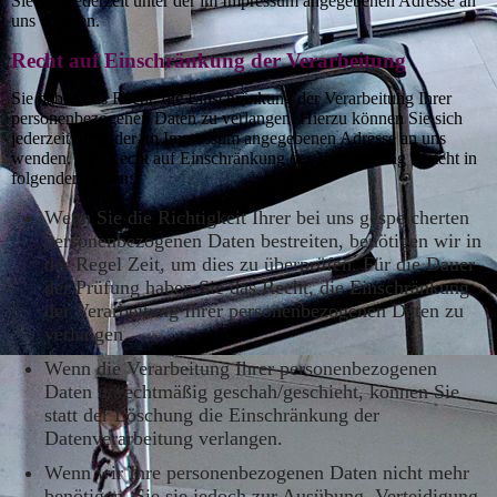
Sie sich jederzeit unter der im Impressum angegebenen Adresse an
uns wenden.
Recht auf Einschränkung der Verarbeitung
Sie haben das Recht, die Einschränkung der Verarbeitung Ihrer
personenbezogenen Daten zu verlangen. Hierzu können Sie sich
jederzeit unter der im Impressum angegebenen Adresse an uns
wenden. Das Recht auf Einschränkung der Verarbeitung besteht in
folgenden Fällen:
Wenn Sie die Richtigkeit Ihrer bei uns gespeicherten
personenbezogenen Daten bestreiten, benötigen wir in
der Regel Zeit, um dies zu überprüfen. Für die Dauer
der Prüfung haben Sie das Recht, die Einschränkung
der Verarbeitung Ihrer personenbezogenen Daten zu
verlangen.
Wenn die Verarbeitung Ihrer personenbezogenen
Daten unrechtmäßig geschah/geschieht, können Sie
statt der Löschung die Einschränkung der
Datenverarbeitung verlangen.
Wenn wir Ihre personenbezogenen Daten nicht mehr
benötigen, Sie sie jedoch zur Ausübung, Verteidigung