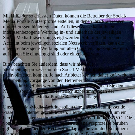
Mit Hilfe der so erfassten Daten können die Betreiber der Social-
Media-Portale Nutzerprofile erstellen, in denen Ihre Präferenzen
und Interessen hinterlegt sind. Auf diese Weise kann Ihnen
interessenbezogene Werbung in- und außerhalb der jeweiligen
Social-Media-Präsenz angezeigt werden. Sofern Sie über einen
Account beim jeweiligen sozialen Netzwerk verfügen, kann die
interessenbezogene Werbung auf allen Geräten angezeigt werden,
auf denen Sie eingeloggt sind oder eingeloggt waren.
Bitte beachten Sie außerdem, dass wir nicht alle
Verarbeitungsprozesse auf den Social-Media-Portalen
nachvollziehen können. Je nach Anbieter können daher ggf. weitere
Verarbeitungsvorgänge von den Betreibern der Social-Media-
Portale durchgeführt werden. Details hierzu entnehmen Sie den
Nutzungsbedingungen und Datenschutzbestimmungen der
jeweiligen Social-Media-Portale.Rechtsgrundlage
Unsere Social-Media-Auftritte sollen eine möglichst umfassende
Präsenz im Internet gewährleisten. Hierbei handelt es sich um ein
berechtigtes Interesse im Sinne von Art. 6 Abs. 1 lit. f DSGVO. Die
von den sozialen Netzwerken initiierten Analyseprozesse beruhen
ggf. auf abweichenden Rechtsgrundlagen, die von den Betreibern
der sozialen Netzwerke anzugeben sind (z. B. Einwilligung im