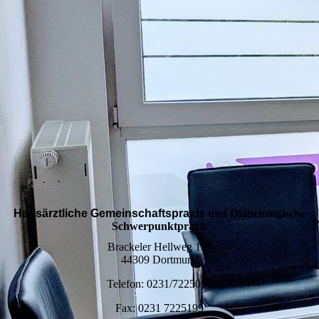
Hausärztliche Gemeinschaftspraxis
und Diabetologische
Schwerpunktpraxis
Brackeler Hellweg 119
44309 Dortmund
Telefon: 0231/7225050
Fax: 0231 7225199