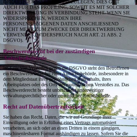
DERARTIGER WERBUNG EINZULEGEN; DIES GILT
AUCH FÜR DAS PROFILING, SOWEIT ES MIT SOLCHER
DIREKTWERBUNG IN VERBINDUNG STEHT. WENN SIE
WIDERSPRECHEN, WERDEN IHRE
PERSONENBEZOGENEN DATEN ANSCHLIESSEND
NICHT MEHR ZUM ZWECKE DER DIREKTWERBUNG
VERWENDET (WIDERSPRUCH NACH ART. 21 ABS. 2
DSGVO).
Beschwerderecht bei der zuständigen
Aufsichtsbehörde
Im Falle von Verstößen gegen die DSGVO steht den Betroffenen
ein Beschwerderecht bei einer Aufsichtsbehörde, insbesondere in
dem Mitgliedstaat ihres gewöhnlichen Aufenthalts, ihres
Arbeitsplatzes oder des Orts des mutmaßlichen Verstoßes zu. Das
Beschwerderecht besteht unbeschadet anderweitiger
verwaltungsrechtlicher oder gerichtlicher Rechtsbehelfe.
Recht auf Datenübertragbarkeit
Sie haben das Recht, Daten, die wir auf Grundlage Ihrer
Einwilligung oder in Erfüllung eines Vertrags automatisiert
verarbeiten, an sich oder an einen Dritten in einem gängigen,
maschinenlesbaren Format aushändigen zu lassen. Sofern Sie die